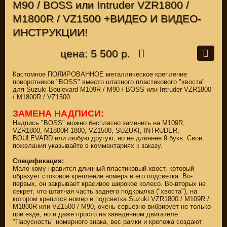
M90 / BOSS или Intruder VZR1800 /
M1800R / VZ1500 +ВИДЕО И ВИДЕО-
ИНСТРУКЦИИ!
цена: 5 500 р.
Кастомное ПОЛИРОВАННОЕ металлическое крепление
поворотников "BOSS" вместо штатного пластикового "хвоста"
для Suzuki Boulevard M109R / M90 / BOSS или Intruder VZR1800
/ M1800R / VZ1500.
ЗАМЕНА НАДПИСИ:
Надпись "BOSS" можно бесплатно заменить на M109R,
VZR1800, M1800R 1800, VZ1500, SUZUKI, INTRUDER,
BOULEVARD или любую другую, но не длиннее 9 букв. Свои
пожелания указывайте в комментариях к заказу.
Спецификация:
Мало кому нравится длинный пластиковый хвост, который
образует стоковое крепление номера и его подсветка. Во-
первых, он закрывает красивое широкое колесо. Во-вторых не
секрет, что штатная часть заднего подкрылка ("хвоста"), на
котором крепится номер и подсветка Suzuki VZR1800 / M109R /
M1800R или VZ1500 / M90, очень серьезно вибрирует не только
при езде, но и даже просто на заведенном двигателе.
"Парусность" номерного знака, вес рамки и крепежа создают