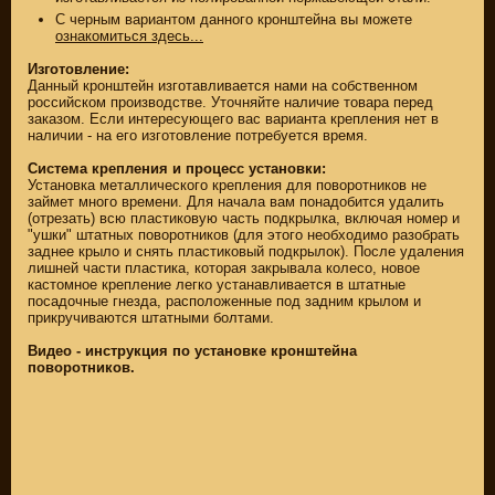
НА MEGAZIP.ru
СКИДКА ДО -22%
С черным вариантом данного кронштейна вы можете
НА MEGAZIP.ru
ознакомиться здесь...
M109R / VZR1800
Товары по
M109R BOSS
Изготовление:
категориям
Данный кронштейн изготавливается нами на собственном
C109R / VLR1800
ПОДАРКИ И
российском производстве. Уточняйте наличие товара перед
СУВЕНИРЫ
M90 / VZ1500
заказом. Если интересующего вас варианта крепления нет в
наличии - на его изготовление потребуется время.
РОССИЙСКОЕ
C90 / VL1500
ПРОИЗВОДСТВО
Система крепления и процесс установки:
M50 / VZ800
Свежие
Установка металлического крепления для поворотников не
C50 / VL800
поступления
займет много времени. Для начала вам понадобится удалить
(отрезать) всю пластиковую часть подкрылка, включая номер и
Оплата и доставка
"ушки" штатных поворотников (для этого необходимо разобрать
заднее крыло и снять пластиковый подкрылок). После удаления
ПОЛЕЗНОЕ
SUZUKI
лишней части пластика, которая закрывала колесо, новое
кастомное крепление легко устанавливается в штатные
Видео обзоры
СКИДКА ДО -22%
посадочные гнезда, расположенные под задним крылом и
НА MEGAZIP.ru
Видео инструкции
прикручиваются штатными болтами.
M109R / VZR1800
Видео - инструкция по установке кронштейна
О НАС
C109R / VLR1800
поворотников.
Главная страница
M90 / VZ1500
Услуги
C90 / VL1500
мотосервиса
M50 / VZ800
Зимнее хранение
C50 / VL800
Контактная
информация