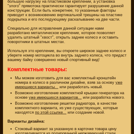
большую нагрузку на пластиковом креплении, а установка
"злого" прямотока практически гарантирует разрушение данной
конструкции. Если быть конкретнее, то указанные факторы
приводит к возникновению вертикальной трещины на пластике
подкрылка и его последующему раскалыванию на две части.
Специально для исправления данной ситуации нами
разработано металлическое крепление, которое позволяет
удалить штатный "хвост", открыть заднее колесо и оставить
поворотники в штатных местах.
Используя это крепление, вы откроете широкое заднее колесо и
уберете номер мотоцикла во внутрь заднего колеса, что придаст
вашему байку совершенно новый спортивный вид!
Комплектные товары:
ЗАПЧАСТИ НОВЫЕ
Мы можем изготовить для вас комплектный кронштейн
номера в колесо в различном дизайне, взяв за основу
уже
имеющиеся варианты...
или разработать новый.
ЗАПЧАСТИ CUSTOM
Возможно изготовление комплектной крышки генератора на
основе
уже имеющихся вариантов...
или разработка нового.
ЗАПЧАСТИ Б/У
Возможно изготовление решетки радиатора, в качестве
комплектного варианта, из уже существующих, которые
(495)
647-83-43
находятся
по этой ссылке...
или создание новой.
Варианты дизайна:
КАТАЛОГ
SUZUKI
Стоковый вариант за указанную в карточке товара цену
ТОВАРОВ
СКИДКА ДО -22%
изготавливается из полированной нержавеющей стали.