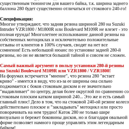
существенным тюнингом для вашего байка, т.к. ширина заднего
баллона 280 будет существенно отличаться от стокового 240-го!
Спецификация:
Многие утверждают, что задняя резина шириной 280 на Suzuki
Intruder VZR1800 / M1800R или Boulevard M109R не влезет - это
полная ерунда! Многолетнее использование данной резины на
собственных мотоциклах и исключительно положительные
отзывы от клиентов в 100% случаев, сводят на нет все
сомнения! Есть небольшой нюанс по установке задней 280-й
резины, но он не является большой тайной и совсем не сложен.
Самый важный аргумент в пользу установки 280-й резины
на Suzuki Boulevard M109R или VZR1800 / VZR1800
!
На форумах встречается "мнение", что резина 280 "встает
криво" - имеется в виду, что из-за ее ширины она сильно
поджимается с боков стоковым диском и ее значительно
"выдавливает" по центру, делая более округлой по сравнению со
стоковым плоским катком шириной 240... Это же и есть самый
главный плюс! Дело в том, что на стоковой 240-ой резине колесо
действительно плоское и "закладывать" мотоцикл или просто
поворачивать на нем трудно! Каток 280 не только шире
визуально и бережет боковины дисков, но и благодаря овальной
форме позволяет намного проще управлять этим легендарным
байком!