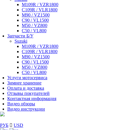
M109R / VZR1800
C109R / VLR1800
M90 / VZ1500
C90 / VL1500
M50 / VZ800
C50 / VL800
Запчасти Б/У
Suzuki
M109R / VZR1800
C109R / VLR1800
M90 / VZ1500
C90 / VL1500
M50 / VZ800
C50 / VL800
Услуги мотосервиса
Зимнее хранение
Оплата и доставка
Отзывы покупателей
Контактная информация
Видео обзоры
Видео инструкции
РУБ
USD