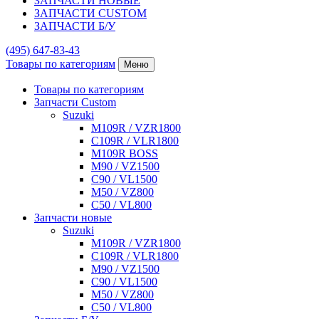
ЗАПЧАСТИ НОВЫЕ
ЗАПЧАСТИ CUSTOM
ЗАПЧАСТИ Б/У
(495)
647-83-43
Товары по категориям
Меню
Товары по категориям
Запчасти Custom
Suzuki
M109R / VZR1800
C109R / VLR1800
M109R BOSS
M90 / VZ1500
C90 / VL1500
M50 / VZ800
C50 / VL800
Запчасти новые
Suzuki
M109R / VZR1800
C109R / VLR1800
M90 / VZ1500
C90 / VL1500
M50 / VZ800
C50 / VL800