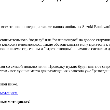
сех типов чопперов, а так же наших любимых Suzuki Boulevard /
 невнимательного "водилу" или "залипающую" на дороге старушку
клаксона невозможно... Такие обстоятельства могу привести к 
лова в шлеме серьезным и "отрезвляющим" внимание сигналом до 
ксон со схемой подключения. Проводку нужно будет взять от стар
советом - все лучшие места для размещения клаксона уже "разведан
нной ниже.
нных мотоциклах!