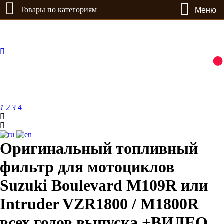
Товары по категориям
Меню
1
2
3
4
Оригинальный топливный
фильтр для мотоциклов
Suzuki Boulevard M109R или
Intruder VZR1800 / M1800R
всех годов выпуска +ВИДЕО