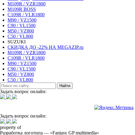
M109R / VZR1800
M109R BOSS
C109R / VLR1800
M90 / VZ1500
C90 / VL1500
M50 / VZ800
C50 / VL800
SUZUKI
СКИДКА ДО -22% НА MEGAZIP.ru
M109R / VZR1800
C109R / VLR1800
M90 / VZ1500
C90 / VL1500
M50 / VZ800
C50 / VL800
Найти
Задать вопрос онлайн:
Задать вопрос онлайн:
property of
Разработка логотипа — «Fantasy GP multimedia»