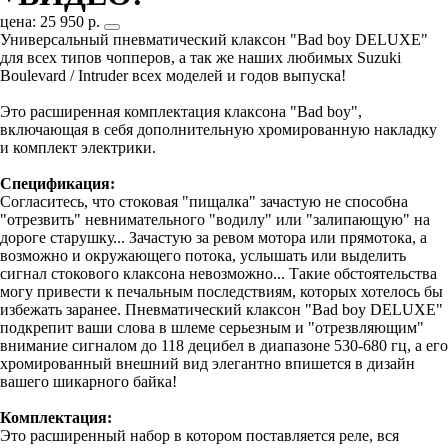
цена: 25 950 р.
Универсальный пневматический клаксон "Bad boy DELUXE"
для всех типов чопперов, а так же наших любимых Suzuki
Boulevard / Intruder всех моделей и годов выпуска!
Это расширенная комплектация клаксона "Bad boy",
включающая в себя дополнительную хромированную накладку
и комплект электрики.
Спецификация:
Согласитесь, что стоковая "пищалка" зачастую не способна
"отрезвить" невнимательного "водилу" или "залипающую" на
дороге старушку... Зачастую за ревом мотора или прямотока, а
возможно и окружающего потока, услышать или выделить
сигнал стокового клаксона невозможно... Такие обстоятельства
могу привести к печальным последствиям, которых хотелось бы
избежать заранее. Пневматический клаксон "Bad boy DELUXE"
подкрепит ваши слова в шлеме серьезным и "отрезвляющим"
внимание сигналом до 118 децибел в диапазоне 530-680 гц, а его
хромированный внешний вид элегантно впишется в дизайн
вашего шикарного байка!
Комплектация:
Это расширенный набор в котором поставляется реле, вся