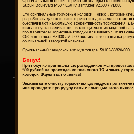
Оригинальные японские тормозные колодки на передний суп
Suzuki Boulevard M50 / C50 или Intruder VZ800 / VL800.
Это оригинальные тормозные колодки "Tokico", которые спе
разработаны для стокового тормозного диска данного мотоц
обеспечивают наибольшую эффективность торможения. Да
комплект устанавливаются на мотоциклы этих моделей на з
производителе! Тормозные колодки для вашего Suzuki Boule
C50 или Intruder VZ800 / VL800 поставляются нами напряму
property of
оригинальной заводской упаковке!
Оригинальный заводской артикул товара: 59102-33820-000.
Бонус!
При покупке оригинальных расходников мы предоставл
500 рублей на прохождение планового ТО и замену тор
колодок. Ждем вас по записи!
КАТАЛОГ МОТОЗАПЧАСТЕЙ И ТЮНИНГА
Заказывайте очистку тормозных цилиндров при замене 
или проведите процедуру сами с помощью этого видео: