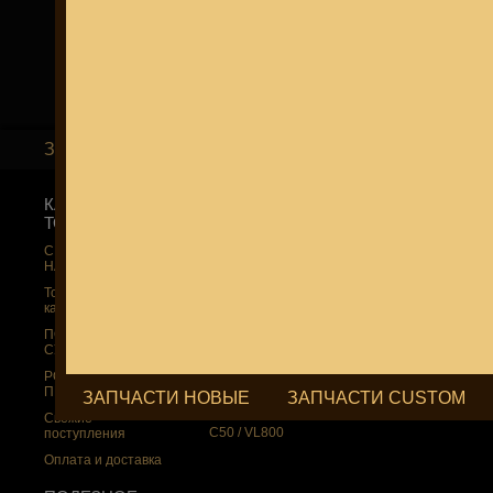
ЗАПЧАСТИ НОВЫЕ
ЗАПЧАСТИ CUSTOM
КАТАЛОГ
SUZUKI
SUZUKI
ТОВАРОВ
СКИДКА ДО -22%
СКИДКА ДО -22%
НА MEGAZIP.ru
НА MEGAZIP.ru
СКИДКА ДО -22%
НА MEGAZIP.ru
M109R / VZR1800
M109R / VZR1800
Товары по
M109R BOSS
C109R / VLR1800
категориям
C109R / VLR1800
M90 / VZ1500
ПОДАРКИ И
СУВЕНИРЫ
M90 / VZ1500
C90 / VL1500
РОССИЙСКОЕ
C90 / VL1500
M50 / VZ800
ПРОИЗВОДСТВО
ЗАПЧАСТИ НОВЫЕ
ЗАПЧАСТИ CUSTOM
M50 / VZ800
C50 / VL800
Свежие
C50 / VL800
поступления
Оплата и доставка