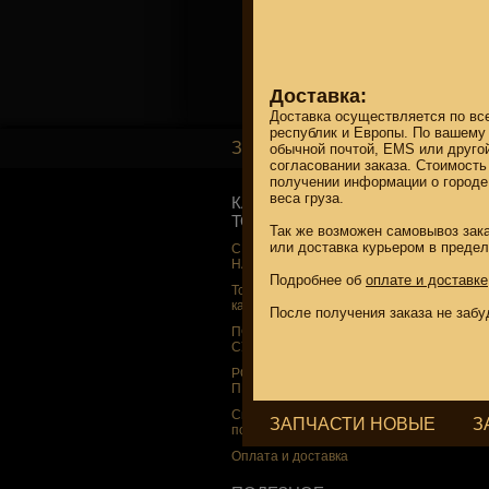
Доставка:
Доставка осуществляется по вс
республик и Европы. По вашему
ЗАПЧАСТИ НОВЫЕ
обычной почтой, EMS или друго
согласовании заказа. Стоимость
получении информации о городе 
веса груза.
КАТАЛОГ
SUZUKI
ТОВАРОВ
Так же возможен самовывоз зака
СКИДКА ДО -2
НА MEGAZIP.ru
или доставка курьером в предел
СКИДКА ДО -22%
НА MEGAZIP.ru
M109R / VZR1
Подробнее об
оплате и доставке
Товары по
M109R BOSS
категориям
После получения заказа не забу
C109R / VLR1
ПОДАРКИ И
СУВЕНИРЫ
M90 / VZ1500
РОССИЙСКОЕ
C90 / VL1500
ПРОИЗВОДСТВО
M50 / VZ800
Свежие
ЗАПЧАСТИ НОВЫЕ
З
C50 / VL800
поступления
Оплата и доставка