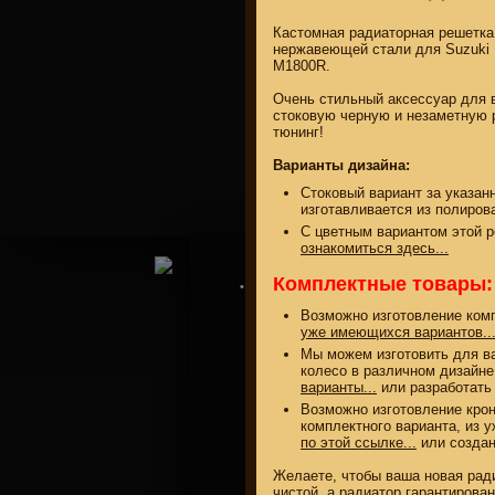
Кастомная радиаторная решетк
нержавеющей стали для Suzuki B
M1800R.
Очень стильный аксессуар для в
стоковую черную и незаметную 
тюнинг!
property of
Варианты дизайна:
Стоковый вариант за указан
изготавливается из полиро
С цветным вариантом этой 
ознакомиться здесь...
Комплектные товары:
КАТАЛОГ МОТОЗАПЧАСТЕ
Возможно изготовление комп
уже имеющихся вариантов..
Мы можем изготовить для в
колесо в различном дизайне
варианты...
или разработать
Возможно изготовление крон
комплектного варианта, из 
по этой ссылке...
или создан
Желаете, чтобы ваша новая рад
чистой, а радиатор гарантирова