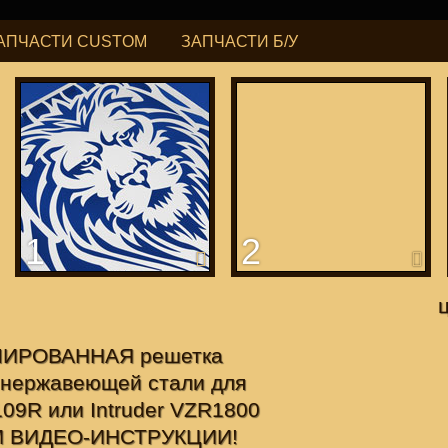
АПЧАСТИ CUSTOM
ЗАПЧАСТИ Б/У
РУБ
USD
Найти
ning for
М109R / VZR1800
1
2
д
понцев"
ЛИРОВАННАЯ решетка
з нержавеющей стали для
109R или Intruder VZR1800
И ВИДЕО-ИНСТРУКЦИИ!