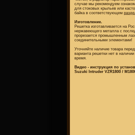
случае мы рекомендуем ознако
для стоковых крыльев или каст
байка в соответствующем
разде
Изготовление.
Решетка изготавливается на Рос
нержавеющего металла с после
прорезается промышленным лазе
соединительными элементами!
Уточняйте наличие товара пере
варианта решетки нет в наличии 
время.
Видео - инструкция по устано
Suzuki Intruder VZR1800 / M18