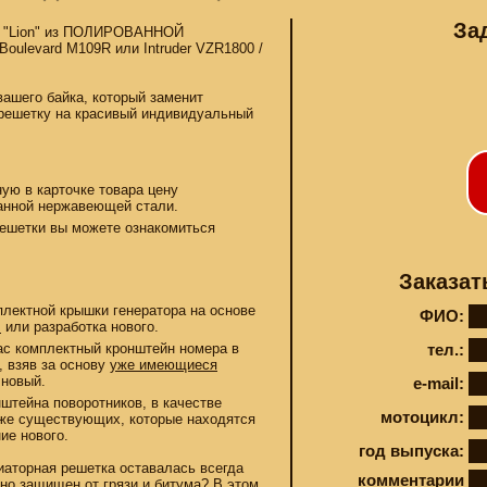
За
а "Lion" из ПОЛИРОВАННОЙ
oulevard M109R или Intruder VZR1800 /
ашего байка, который заменит
решетку на красивый индивидуальный
Конта
ную в карточке товара цену
ванной нержавеющей стали.
решетки вы можете ознакомиться
Заказат
Й И ТЮНИНГА
лектной крышки генератора на основе
ФИО:
.
или разработка нового.
ас комплектный кронштейн номера в
тел.:
, взяв за основу
уже имеющиеся
 новый.
e-mail:
штейна поворотников, в качестве
мотоцикл:
уже существующих, которые находятся
ие нового.
год выпуска:
иаторная решетка оставалась всегда
комментарии
нно защищен от грязи и битума? В этом