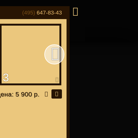
(495)
647-83-43
3
4
ля "Японцев"
цена: 5 900 р.
для всех байков