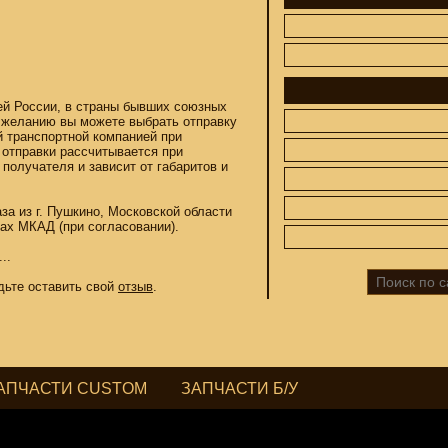
ей России, в страны бывших союзных
 желанию вы можете выбрать отправку
ЗАПЧАСТИ CUSTOM
ЗАПЧАСТИ Б/У
й транспортной компанией при
 отправки рассчитывается при
получателя и зависит от габаритов и
SUZUKI
за из г. Пушкино, Московской области
2%
СКИДКА ДО -22%
НА MEGAZIP.ru
ах МКАД (при согласовании).
800
M109R / VZR1800
...
C109R / VLR1800
дьте оставить свой
отзыв
.
800
M90 / VZ1500
C90 / VL1500
M50 / VZ800
C50 / VL800
АПЧАСТИ CUSTOM
ЗАПЧАСТИ Б/У