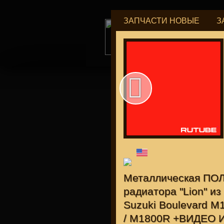
ЗАПЧАСТИ НОВЫЕ
З
tu
для "Я
Металлическая ПО
радиатора "Lion" и
Suzuki Boulevard M
/ M1800R +ВИДЕО 