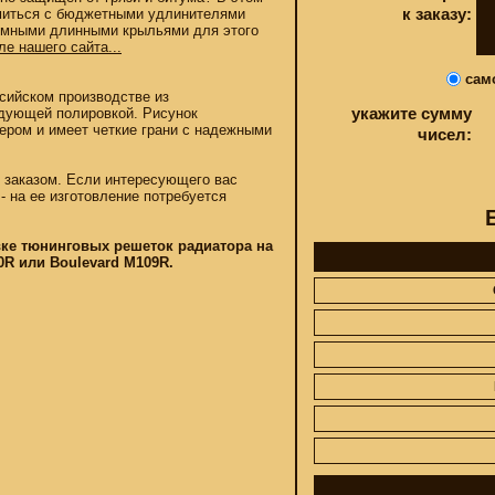
к заказу:
миться с бюджетными удлинителями
омными длинными крыльями для этого
ле нашего сайта...
сам
сийском производстве из
укажите сумму
дующей полировкой. Рисунок
ром и имеет четкие грани с надежными
чисел:
д заказом. Если интересующего вас
- на ее изготовление потребуется
вке тюнинговых решеток радиатора на
00R или Boulevard M109R.