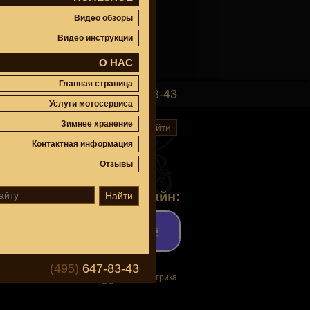
Видео обзоры
Видео инструкции
О НАС
Главная страница
(495)
647-83-43
Услуги мотосервиса
Зимнее хранение
Найти
Контактная информация
Отзывы
Задать вопрос онлайн:
Найти
(495)
647-83-43