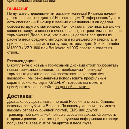
оригинальный внешний вид!
ВНИМАНИЕ!
Не путайте с дешевыми китайскими копиями! Китайцы начали
делать копии этих дисков! На настоящем "Галферовском" диске
есть специальный номер и клеймо с названием и он сделан
совсем из другого материала. Как показала практика, китайские
копии не живут и сезона и очень опасны, т.к. раскалываются при
торможении! Дело в том, что Китайцы делают все диски из
расчета веса среднего мотоцикла и из дешевого материала, а
при использовании их в нагрузках, которые дает Suzuki Intruder
M1800R / VZR1800 или Boulevard M109R просто выходят из
строя...
Рекомендации:
В комплекте с новыми тормозными дисками стоит приобретать
новые тормозные колодки, т.к. необходима "притирка"
тормозных дисков с ровной поверхностью колодок без
выработки! Мы рекомендуем использовать профильные
ЗАПЧАСТИ НОВЫЕ
керамические колодки "GALFER", которые вы можете
приобрести у нас на сайте
по данной ссылке...
ЗАПЧАСТИ CUSTOM
Доставка:
Доставка осуществляется по всей России, в страны бывших
ЗАПЧАСТИ Б/У
союзных республик и Европы. По вашему желанию вы можете
выбрать отправку обычной почтой, EMS или другой
(495)
647-83-43
транспортной компанией при согласовании заказа. Стоимость
отправки рассчитывается при получении информации о городе
получателя и зависит от габаритов и веса груза.
КАТАЛОГ
SUZUKI