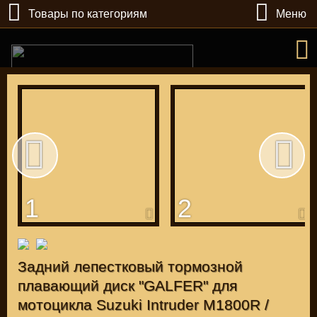
Товары по категориям
Меню
РУБ
USD
1
2
Найти
Задний лепестковый тормозной
КАТАЛОГ МОТОЗАПЧАСТЕЙ И ТЮНИНГА
плавающий диск "GALFER" для
мотоцикла Suzuki Intruder M1800R /