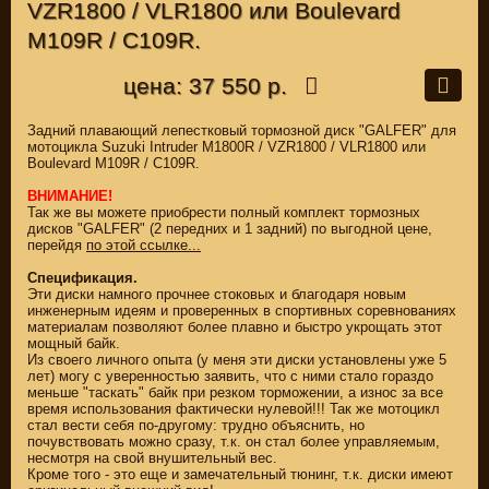
VZR1800 / VLR1800 или Boulevard
M109R / C109R.
цена: 37 550 р.
Задний плавающий лепестковый тормозной диск "GALFER" для
мотоцикла Suzuki Intruder M1800R / VZR1800 / VLR1800 или
Boulevard M109R / C109R.
ВНИМАНИЕ!
Так же вы можете приобрести полный комплект тормозных
дисков "GALFER" (2 передних и 1 задний) по выгодной цене,
перейдя
по этой ссылке...
Спецификация.
Эти диски намного прочнее стоковых и благодаря новым
инженерным идеям и проверенных в спортивных соревнованиях
материалам позволяют более плавно и быстро укрощать этот
мощный байк.
Из своего личного опыта (у меня эти диски установлены уже 5
лет) могу с уверенностью заявить, что с ними стало гораздо
меньше "таскать" байк при резком торможении, а износ за все
время использования фактически нулевой!!! Так же мотоцикл
стал вести себя по-другому: трудно объяснить, но
почувствовать можно сразу, т.к. он стал более управляемым,
несмотря на свой внушительный вес.
Кроме того - это еще и замечательный тюнинг, т.к. диски имеют