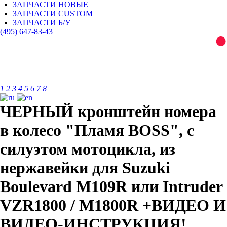
ЗАПЧАСТИ НОВЫЕ
ЗАПЧАСТИ CUSTOM
ЗАПЧАСТИ Б/У
(495)
647-83-43
1
2
3
4
5
6
7
8
ЧЕРНЫЙ кронштейн номера
в колесо "Пламя BOSS", с
силуэтом мотоцикла, из
нержавейки для Suzuki
Boulevard M109R или Intruder
VZR1800 / M1800R +ВИДЕО И
ВИДЕО-ИНСТРУКЦИЯ!