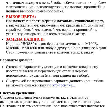
частичным заходом в него. Чтобы избежать лишних проблем
с автоинспекцией рекомендуется использовать кронштейн с
полным выносом номерного знака.
ВЫБОР ЦВЕТА:
Вы можете выбрать черный матовый / глянцевый цвет,
а так же желтый м/г, оранжевый м/г, красный м/г, синий м/г,
серый м/г, белый м/г, зеленый м/г, вариант кронштейна,
указав эту информацию в комментарии к заказу.
ЗАМЕНА НАДПИСИ:
Надпись "BOSS" можно бесплатно заменить на M109R,
M1800R, VZR1800 или любую другую, но не длиннее 6 букв.
Свои пожелания указывайте в комментариях к заказу.
Варианты дизайна:
Стоковый вариант за указанную в карточке товара цену
изготавливается из нержавеющей стали в черном
порошковом покрытии (мат или глянец на выбор).
С карточкой полированного варианта данного кронштейна
вы можете ознакомиться
по этой ссылке...
Система крепления:
Система крепления очень надежная, т.к. в отличии от
импортных вариантов, устанавливается на две точки опоры.
Центральная часть кронштейна (большое отверстие) надевается