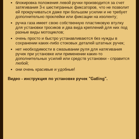
блокировка положения левой ручки производится за счет
затягивания 3-х шестигранных фиксаторов, что не позволит
ей прокручиваться даже при большом усилии и не требует
дополнительно проклейки или фиксации на изоленту;
ручка газа имеет свою собственную пластиковую втулку
для установки тросиков и два вида креплений для них под
разные виды мотоциклов;
очень просто и быстро устанавливаются без нужды в
сохранении каких-либо стоковых деталей штатных ручек;
нет необходимости в смазывании руля для натягивания
ручек при установке или применении каких-то
дополнительных усилий или средств установки - справится
любой;
они очень красивые и удобные!
Видео - инструкция по установке ручек "Gatling".
ЗАПЧАСТИ НОВЫЕ
ЗАПЧАСТИ CUSTOM
ЗАПЧАСТИ Б/У
(495)
647-83-43
КАТАЛОГ
SUZUKI