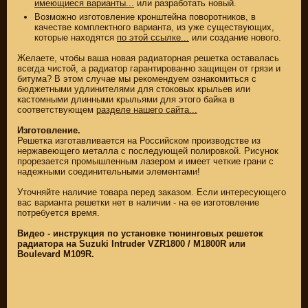
имеющиеся варианты...
или разработать новый.
Возможно изготовление кронштейна поворотников, в
качестве комплектного варианта, из уже существующих,
которые находятся
по этой ссылке...
или создание нового.
Желаете, чтобы ваша новая радиаторная решетка оставалась
всегда чистой, а радиатор гарантированно защищен от грязи и
битума? В этом случае мы рекомендуем ознакомиться с
бюджетными удлинителями для стоковых крыльев или
кастомными длинными крыльями для этого байка в
соответствующем
разделе нашего сайта...
Изготовление.
Решетка изготавливается на Российском производстве из
нержавеющего металла с последующей полировкой. Рисунок
прорезается промышленным лазером и имеет четкие грани с
надежными соединительными элементами!
ЗАПЧАСТИ НОВЫЕ
Уточняйте наличие товара перед заказом. Если интересующего
вас варианта решетки нет в наличии - на ее изготовление
ЗАПЧАСТИ CUSTOM
потребуется время.
ЗАПЧАСТИ Б/У
Видео - инструкция по установке тюнинговых решеток
радиатора на Suzuki Intruder VZR1800 / M1800R или
(495)
647-83-43
Boulevard M109R.
КАТАЛОГ
SUZUKI
ТОВАРОВ
СКИДКА ДО -22%