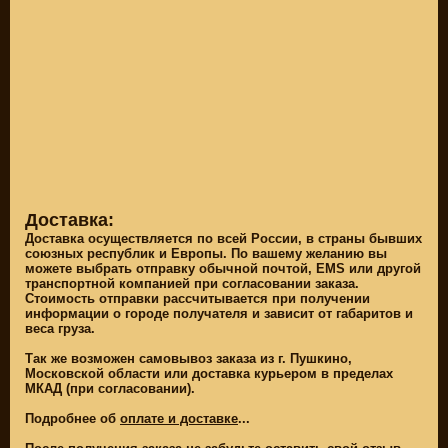
НА MEGAZIP.ru
СКИДКА ДО -22%
НА MEGAZIP.ru
M109R / VZR1800
Товары по
M109R BOSS
категориям
C109R / VLR1800
ПОДАРКИ И
СУВЕНИРЫ
M90 / VZ1500
РОССИЙСКОЕ
C90 / VL1500
ПРОИЗВОДСТВО
M50 / VZ800
Свежие
C50 / VL800
поступления
Оплата и доставка
Доставка:
ПОЛЕЗНОЕ
SUZUKI
Доставка осуществляется по всей России, в страны бывших
союзных республик и Европы. По вашему желанию вы
Видео обзоры
СКИДКА ДО -22%
можете выбрать отправку обычной почтой, EMS или другой
НА MEGAZIP.ru
транспортной компанией при согласовании заказа.
Видео инструкции
Стоимость отправки рассчитывается при получении
M109R / VZR1800
информации о городе получателя и зависит от габаритов и
О НАС
C109R / VLR1800
веса груза.
Главная страница
M90 / VZ1500
Так же возможен самовывоз заказа из г. Пушкино,
Услуги
C90 / VL1500
Московской области или доставка курьером в пределах
мотосервиса
МКАД (при согласовании).
M50 / VZ800
Зимнее хранение
Подробнее об
оплате и доставке
...
C50 / VL800
Контактная
информация