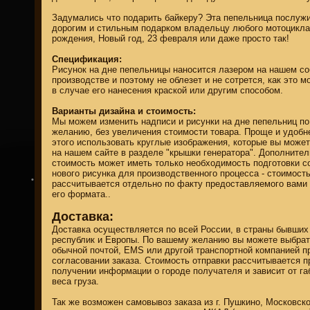
Задумались что подарить байкеру? Эта пепельница послужи
дорогим и стильным подарком владельцу любого мотоцикла
рождения, Новый год, 23 февраля или даже просто так!
Спецификация:
Рисунок на дне пепельницы наносится лазером на нашем с
производстве и поэтому не облезет и не сотрется, как это м
в случае его нанесения краской или другим способом.
property of
Варианты дизайна и стоимость:
Мы можем изменить надписи и рисунки на дне пепельниц п
желанию, без увеличения стоимости товара. Проще и удобн
этого использовать круглые изображения, которые вы може
на нашем сайте в разделе "крышки генератора". Дополните
стоимость может иметь только необходимость подготовки 
нового рисунка для производственного процесса - стоимост
КАТАЛОГ МОТОЗАПЧАСТЕЙ И ТЮНИНГА
рассчитывается отдельно по факту предоставляемого вами 
его формата..
Доставка:
Доставка осуществляется по всей России, в страны бывши
республик и Европы. По вашему желанию вы можете выбрат
обычной почтой, EMS или другой транспортной компанией п
согласовании заказа. Стоимость отправки рассчитывается п
получении информации о городе получателя и зависит от га
веса груза.
Так же возможен самовывоз заказа из г. Пушкино, Московск