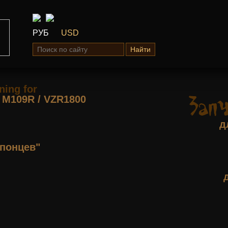
РУБ
USD
Найти
ning for
М109R / VZR1800
д
понцев"