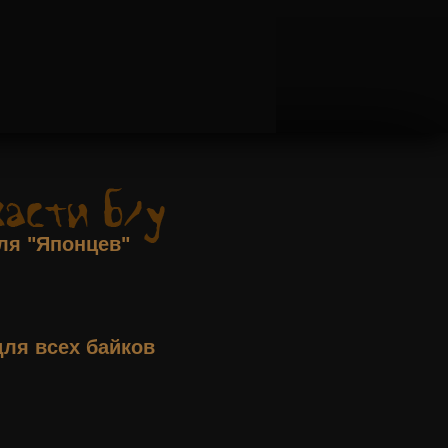
ля "Японцев"
для всех байков