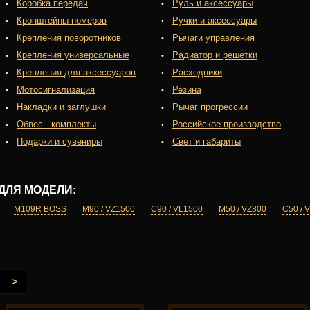
Коробка передач
Руль и аксессуары
Кронштейны номеров
Ручки и аксессуары
Крепления поворотников
Рычаги управления
Крепления универсальные
Радиатор и решетки
Крепления для аксессуаров
Расходники
Мотосигнализация
Резина
Накладки и заглушки
Рычаг прогрессии
Обвес - комплекты
Российское производство
Подарки и сувениры
Свет и габариты
ДЛЯ МОДЕЛИ:
M109R BOSS
M90 / VZ1500
C90 / VL1500
M50 / VZ800
C50 / 
>