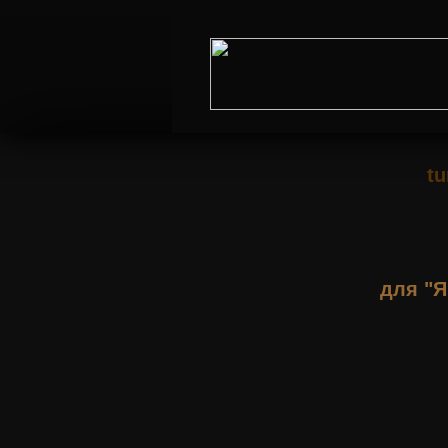
tu
для "Я