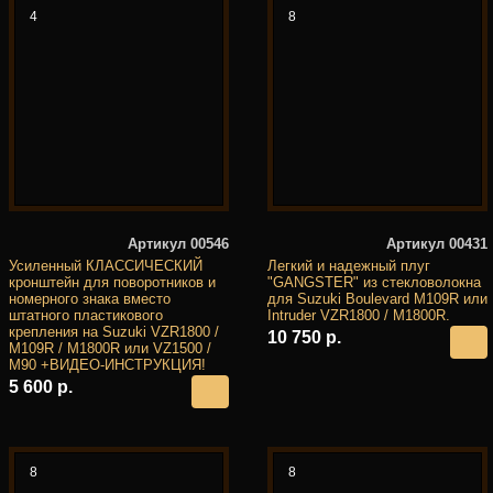
4
8
Артикул 00546
Артикул 00431
Усиленный КЛАССИЧЕСКИЙ
Легкий и надежный плуг
кронштейн для поворотников и
"GANGSTER" из стекловолокна
номерного знака вместо
для Suzuki Boulevard M109R или
штатного пластикового
Intruder VZR1800 / M1800R.
крепления на Suzuki VZR1800 /
10 750 р.
M109R / M1800R или VZ1500 /
M90 +ВИДЕО-ИНСТРУКЦИЯ!
5 600 р.
8
8