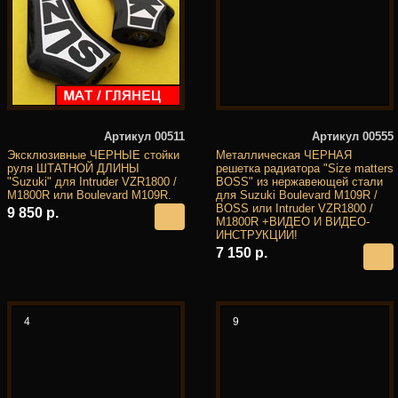
Артикул 00511
Артикул 00555
Эксклюзивные ЧЕРНЫЕ стойки
Металлическая ЧЕРНАЯ
руля ШТАТНОЙ ДЛИНЫ
решетка радиатора "Size matters
"Suzuki" для Intruder VZR1800 /
BOSS" из нержавеющей стали
M1800R или Boulevard M109R.
для Suzuki Boulevard M109R /
BOSS или Intruder VZR1800 /
9 850 р.
M1800R +ВИДЕО И ВИДЕО-
ИНСТРУКЦИИ!
7 150 р.
4
9