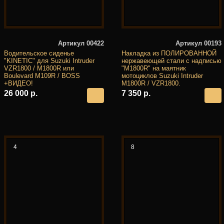
Артикул 00422
Артикул 00193
Водительское сиденье
Накладка из ПОЛИРОВАННОЙ
"KINETIC" для Suzuki Intruder
нержавеющей стали с надписью
VZR1800 / M1800R или
"M1800R" на маятник
Boulevard M109R / BOSS
мотоциклов Suzuki Intruder
+ВИДЕО!
M1800R / VZR1800.
26 000 р.
7 350 р.
4
8