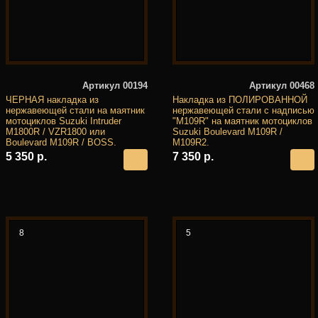
Артикул 00194
Артикул 00468
ЧЕРНАЯ накладка из
Накладка из ПОЛИРОВАННОЙ
нержавеющей стали на маятник
нержавеющей стали с надписью
мотоциклов Suzuki Intruder
"M109R" на маятник мотоциклов
M1800R / VZR1800 или
Suzuki Boulevard M109R /
Boulevard M109R / BOSS.
M109R2.
5 350 р.
7 350 р.
8
5