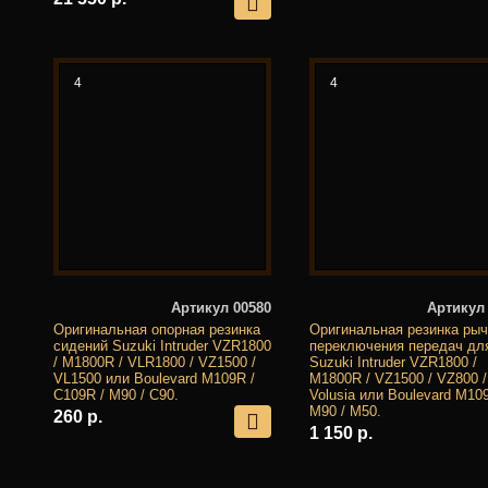
4
4
Артикул 00580
Артикул
Оригинальная опорная резинка
Оригинальная резинка рыч
сидений Suzuki Intruder VZR1800
переключения передач дл
/ M1800R / VLR1800 / VZ1500 /
Suzuki Intruder VZR1800 /
VL1500 или Boulevard M109R /
M1800R / VZ1500 / VZ800 /
C109R / M90 / C90.
Volusia или Boulevard M10
M90 / M50.
260 р.
1 150 р.