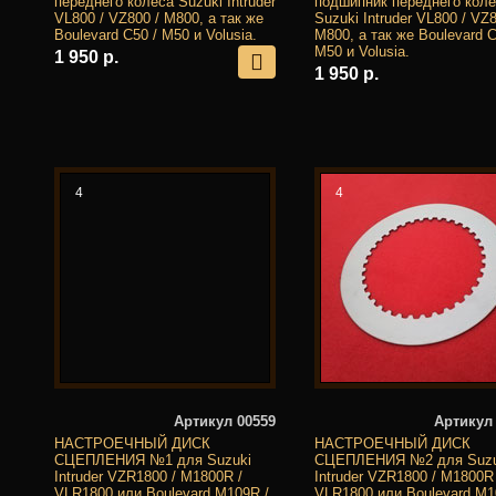
переднего колеса Suzuki Intruder
подшипник переднего кол
VL800 / VZ800 / M800, а так же
Suzuki Intruder VL800 / VZ8
Boulevard C50 / M50 и Volusia.
M800, а так же Boulevard C
M50 и Volusia.
1 950 р.
1 950 р.
4
4
Артикул 00559
Артикул
НАСТРОЕЧНЫЙ ДИСК
НАСТРОЕЧНЫЙ ДИСК
СЦЕПЛЕНИЯ №1 для Suzuki
СЦЕПЛЕНИЯ №2 для Suzu
Intruder VZR1800 / M1800R /
Intruder VZR1800 / M1800R 
VLR1800 или Boulevard M109R /
VLR1800 или Boulevard M1