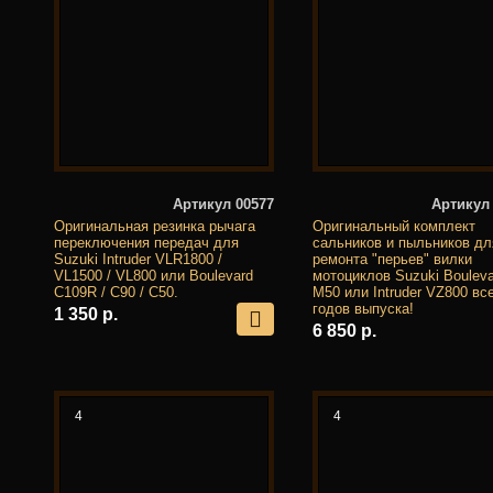
Артикул 00577
Артикул
Оригинальная резинка рычага
Оригинальный комплект
переключения передач для
сальников и пыльников дл
Suzuki Intruder VLR1800 /
ремонта "перьев" вилки
VL1500 / VL800 или Boulevard
мотоциклов Suzuki Bouleva
С109R / С90 / С50.
M50 или Intruder VZ800 вс
годов выпуска!
1 350 р.
6 850 р.
4
4