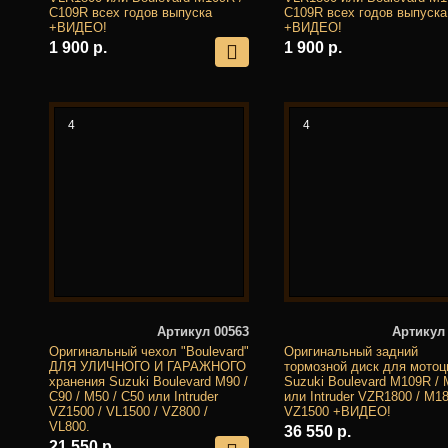
C109R всех годов выпуска
C109R всех годов выпуска
+ВИДЕО!
+ВИДЕО!
1 900 р.
1 900 р.
4
4
Артикул 00563
Артикул
Оригинальный чехол "Boulevard"
Оригинальный задний
ДЛЯ УЛИЧНОГО И ГАРАЖНОГО
тормозной диск для мотоц
хранения Suzuki Boulevard M90 /
Suzuki Boulevard M109R /
C90 / M50 / C50 или Intruder
или Intruder VZR1800 / M1
VZ1500 / VL1500 / VZ800 /
VZ1500 +ВИДЕО!
VL800.
36 550 р.
21 550 р.