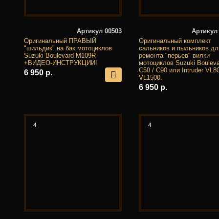
Артикул 00503
Артикул
Оригинальный ПРАВЫЙ
Оригинальный комплект
"шильдик" на бак мотоциклов
сальников и пыльников дл
Suzuki Boulevard M109R
ремонта "перьев" вилки
+ВИДЕО-ИНСТРУКЦИИ!
мотоциклов Suzuki Bouleva
C50 / C90 или Intruder VL80
6 950 р.
VL1500.
6 950 р.
4
4