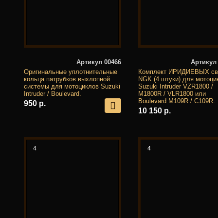
Артикул 00466
Артикул
Оригинальные уплотнительные
Комплект ИРИДИЕВЫХ св
кольца патрубков выхлопной
NGK (4 штуки) для мотоци
системы для мотоциклов Suzuki
Suzuki Intruder VZR1800 /
Intruder / Boulevard.
M1800R / VLR1800 или
Boulevard M109R / С109R.
950 р.
10 150 р.
4
4