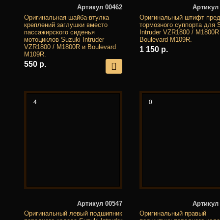
Артикул 00462
Артикул
Оригинальная шайба-втулка
Оригинальный штифт пред
креплений заглушки вместо
тормозного суппорта для 
пассажирского сиденья
Intruder VZR1800 / M1800R
мотоциклов Suzuki Intruder
Boulevard M109R.
VZR1800 / M1800R и Boulevard
1 150 р.
M109R.
550 р.
4
0
Артикул 00547
Артикул
Оригинальный левый подшипник
Оригинальный правый