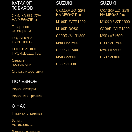
КАТАЛОГ
SUZUKI
SUZUKI
ТОВАРОВ
СКИДКА ДО -22%
СКИДКА ДО -22%
НА MEGAZIP.ru
НА MEGAZIP.ru
СКИДКА ДО -22%
НА MEGAZIP.ru
M109R / VZR1800
M109R / VZR1800
Товары по
M109R BOSS
C109R / VLR1800
категориям
C109R / VLR1800
M90 / VZ1500
ПОДАРКИ И
СУВЕНИРЫ
M90 / VZ1500
C90 / VL1500
РОССИЙСКОЕ
C90 / VL1500
M50 / VZ800
ПРОИЗВОДСТВО
M50 / VZ800
C50 / VL800
Свежие
C50 / VL800
поступления
Оплата и доставка
ПОЛЕЗНОЕ
Видео обзоры
Видео инструкции
О НАС
Главная страница
Услуги
мотосервиса
Зимнее хранение