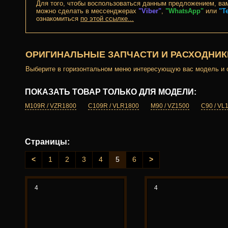
Для того, чтобы воспользоваться данным предложением, ва
можно сделать в мессенджерах
"Viber"
,
"WhatsApp"
или
"T
ознакомиться
по этой ссылке...
ОРИГИНАЛЬНЫЕ ЗАПЧАСТИ И РАСХОДНИК
Выберите в горизонтальном меню интересующую вас модель и о
ПОКАЗАТЬ ТОВАР ТОЛЬКО ДЛЯ МОДЕЛИ:
M109R / VZR1800
C109R / VLR1800
M90 / VZ1500
C90 / VL
Страницы:
<
1
2
3
4
5
6
>
4
4