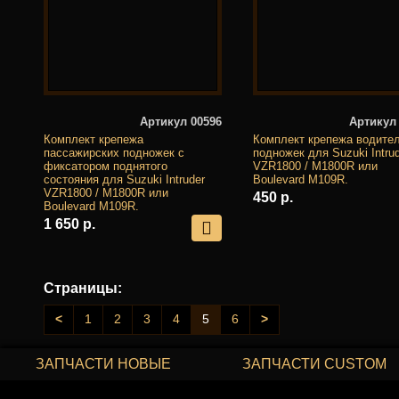
Артикул 00596
Артикул
Комплект крепежа
Комплект крепежа водите
пассажирских подножек с
подножек для Suzuki Intru
фиксатором поднятого
VZR1800 / M1800R или
состояния для Suzuki Intruder
Boulevard M109R.
VZR1800 / M1800R или
450 р.
Boulevard M109R.
1 650 р.
Страницы:
<
1
2
3
4
5
6
>
ЗАПЧАСТИ НОВЫЕ
ЗАПЧАСТИ CUSTOM