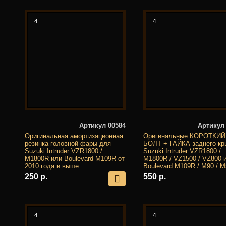
4
4
Артикул 00584
Артикул
Оригинальная амортизационная
Оригинальные КОРОТКИЙ
резинка головной фары для
БОЛТ + ГАЙКА заднего кр
Suzuki Intruder VZR1800 /
Suzuki Intruder VZR1800 /
M1800R или Boulevard M109R от
M1800R / VZ1500 / VZ800 
2010 года и выше.
Boulevard M109R / M90 / M
250 р.
550 р.
4
4