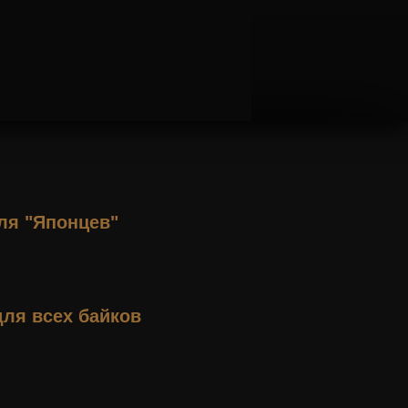
ля "Японцев"
для всех байков