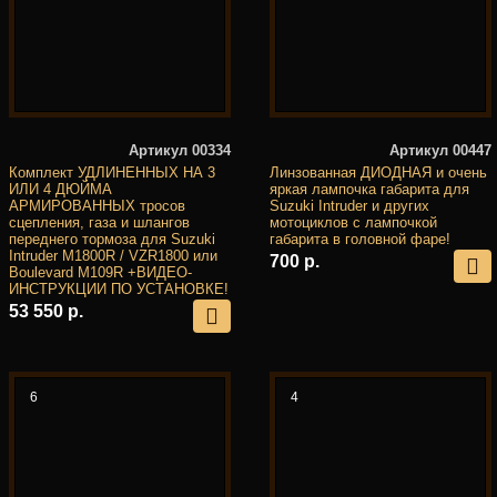
Артикул 00334
Артикул 00447
Комплект УДЛИНЕННЫХ НА 3
Линзованная ДИОДНАЯ и очень
ИЛИ 4 ДЮЙМА
яркая лампочка габарита для
АРМИРОВАННЫХ тросов
Suzuki Intruder и других
сцепления, газа и шлангов
мотоциклов с лампочкой
переднего тормоза для Suzuki
габарита в головной фаре!
Intruder M1800R / VZR1800 или
700 р.
Boulevard M109R +ВИДЕО-
ИНСТРУКЦИИ ПО УСТАНОВКЕ!
53 550 р.
6
4