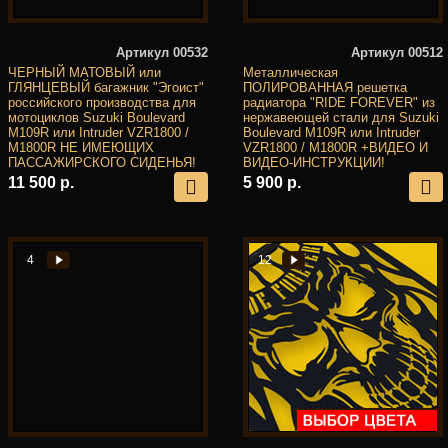
Артикул 00532
Артикул 00512
ЧЕРНЫЙ МАТОВЫЙ или
Металлическая
ГЛЯНЦЕВЫЙ багажник "Эгоист"
ПОЛИРОВАННАЯ решетка
российского производства для
радиатора "RIDE FOREVER" из
мотоциклов Suzuki Boulevard
нержавеющей стали для Suzuki
M109R или Intruder VZR1800 /
Boulevard M109R или Intruder
M1800R НЕ ИМЕЮЩИХ
VZR1800 / M1800R +ВИДЕО И
ПАССАЖИРСКОГО СИДЕНЬЯ!
ВИДЕО-ИНСТРУКЦИИ!
11 500 р.
5 900 р.
4
12