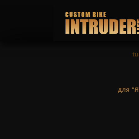
tu
для "Я