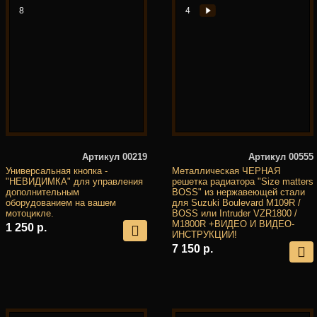
8
4
Артикул 00219
Артикул 00555
Универсальная кнопка -
Металлическая ЧЕРНАЯ
"НЕВИДИМКА" для управления
решетка радиатора "Size matters
дополнительным
BOSS" из нержавеющей стали
оборудованием на вашем
для Suzuki Boulevard M109R /
мотоцикле.
BOSS или Intruder VZR1800 /
M1800R +ВИДЕО И ВИДЕО-
1 250 р.
ИНСТРУКЦИИ!
7 150 р.