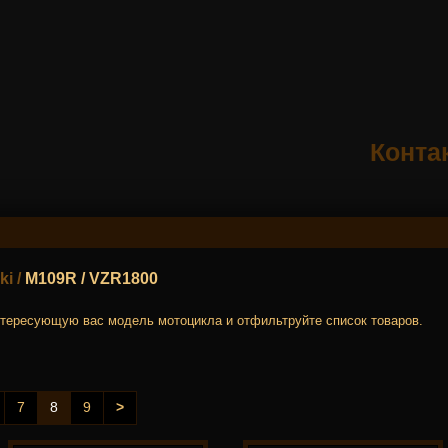
Конта
ki
/
M109R / VZR1800
тересующую вас модель мотоцикла и отфильтруйте список товаров.
7
8
9
>