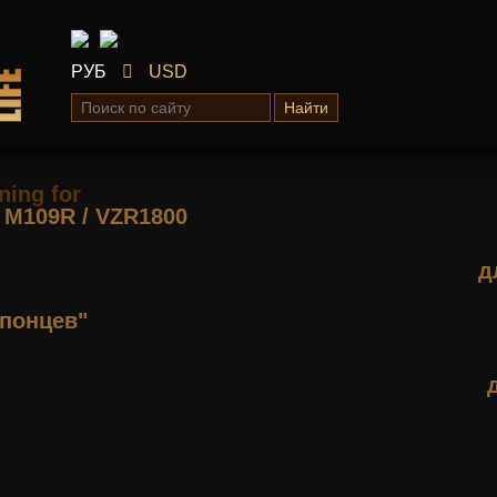
РУБ
USD
Найти
ning for
М109R / VZR1800
д
понцев"