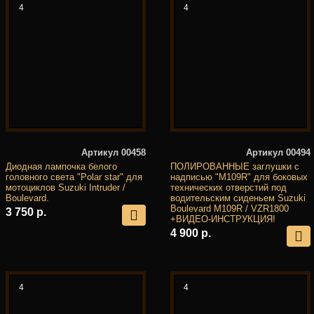
4
4
Артикул 00458
Артикул 00494
Диодная лампочка белого
ПОЛИРОВАННЫЕ заглушки с
головного света "Polar star" для
надписью "M109R" для боковых
мотоциклов Suzuki Intruder /
технических отверстий под
Boulevard.
водительским сиденьем Suzuki
Boulevard M109R / VZR1800
3 750 р.
+ВИДЕО-ИНСТРУКЦИЯ!
4 900 р.
4
4