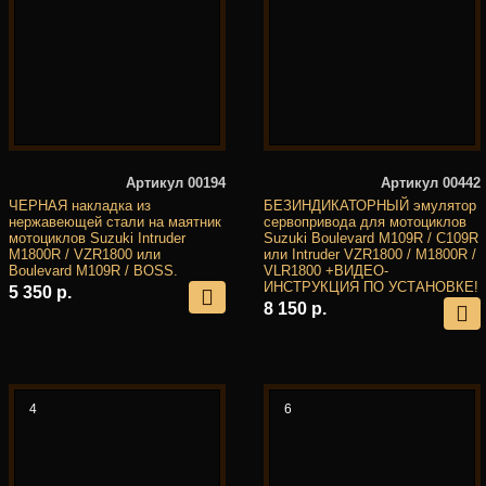
Артикул 00194
Артикул 00442
ЧЕРНАЯ накладка из
БЕЗИНДИКАТОРНЫЙ эмулятор
нержавеющей стали на маятник
сервопривода для мотоциклов
мотоциклов Suzuki Intruder
Suzuki Boulevard M109R / C109R
M1800R / VZR1800 или
или Intruder VZR1800 / M1800R /
Boulevard M109R / BOSS.
VLR1800 +ВИДЕО-
ИНСТРУКЦИЯ ПО УСТАНОВКЕ!
5 350 р.
8 150 р.
4
6